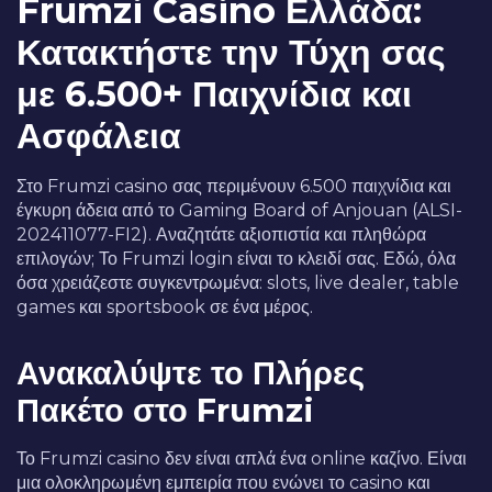
Frumzi Casino Ελλάδα:
Κατακτήστε την Τύχη σας
με 6.500+ Παιχνίδια και
Ασφάλεια
Στο Frumzi casino σας περιμένουν 6.500 παιχνίδια και
έγκυρη άδεια από το Gaming Board of Anjouan (ALSI-
202411077-FI2). Αναζητάτε αξιοπιστία και πληθώρα
επιλογών; Το Frumzi login είναι το κλειδί σας. Εδώ, όλα
όσα χρειάζεστε συγκεντρωμένα: slots, live dealer, table
games και sportsbook σε ένα μέρος.
Ανακαλύψτε το Πλήρες
Πακέτο στο Frumzi
Το Frumzi casino δεν είναι απλά ένα online καζίνο. Είναι
μια ολοκληρωμένη εμπειρία που ενώνει το casino και