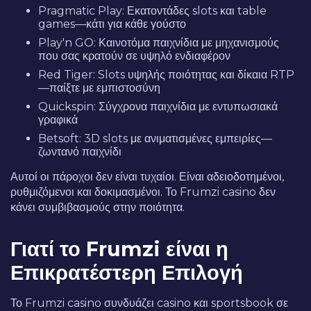
Pragmatic Play: Εκατοντάδες slots και table
games—κάτι για κάθε γούστο
Play'n GO: Καινοτόμα παιχνίδια με μηχανισμούς
που σας κρατούν σε υψηλό ενδιαφέρον
Red Tiger: Slots υψηλής ποιότητας και δίκαια RTP
—παίξτε με εμπιστοσύνη
Quickspin: Σύγχρονα παιχνίδια με εντυπωσιακά
γραφικά
Betsoft: 3D slots με ανιματισμένες εμπειρίες—
ζωντανό παιχνίδι
Αυτοί οι πάροχοι δεν είναι τυχαίοι. Είναι αδειοδοτημένοι,
ρυθμιζόμενοι και δοκιμασμένοι. Το Frumzi casino δεν
κάνει συμβιβασμούς στην ποιότητα.
Γιατί το Frumzi είναι η
Επικρατέστερη Επιλογή
Το Frumzi casino συνδυάζει casino και sportsbook σε