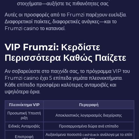
στοιχήματα—αυξήστε τις πιθανότητες σας
Αυτές οι προσφορές από το Frumzi παρέχουν ευελιξία.
Διαφορετικοί παίκτες, διαφορετικές ανάγκες—και το
Frumzi casino το κατανοεί.
VIP Frumzi: Κερδίστε
Περισσότερα Καθώς Παίζετε
Αν σοβαρεύεστε στο παιχνίδι σας, το πρόγραμμα VIP του
Frumzi casino έχει 5 επίπεδα γεμάτα πλεονεκτήματα.
Κάθε επίπεδο προσφέρει καλύτερες ανταμοιβές και
υψηλότερα όρια.
Πλεονέκτημα VIP
Περιγραφή
Προσωπική Υποστή
Αποκλειστικός λογαριασμός διαχείρισης
ριξη
Ειδικές Ανταμοιβές
Προσαρμοσμένα δώρα ανά επίπεδο
Αυξανόμενα ποσοστά cashback ανάλογα με το επίπ
Επιστροφή