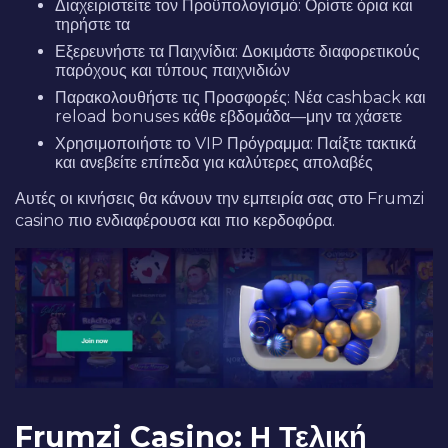
Διαχειριστείτε τον Προϋπολογισμό: Ορίστε όρια και
τηρήστε τα
Εξερευνήστε τα Παιχνίδια: Δοκιμάστε διαφορετικούς
παρόχους και τύπους παιχνιδιών
Παρακολουθήστε τις Προσφορές: Νέα cashback και
reload bonuses κάθε εβδομάδα—μην τα χάσετε
Χρησιμοποιήστε το VIP Πρόγραμμα: Παίξτε τακτικά
και ανεβείτε επίπεδα για καλύτερες απολαβές
Αυτές οι κινήσεις θα κάνουν την εμπειρία σας στο Frumzi
casino πιο ενδιαφέρουσα και πιο κερδοφόρα.
Frumzi Casino: Η Τελική