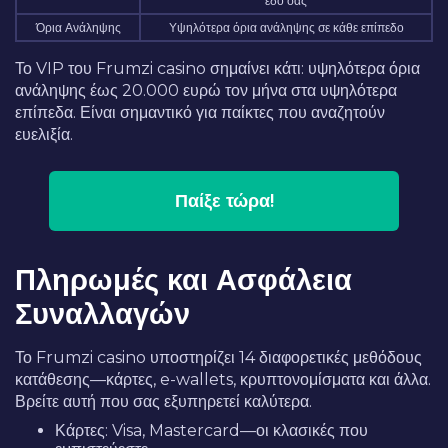
εδό σας
Όρια Ανάληψης
Υψηλότερα όρια ανάληψης σε κάθε επίπεδο
Το VIP του Frumzi casino σημαίνει κάτι: υψηλότερα όρια
ανάληψης έως 20.000 ευρώ τον μήνα στα υψηλότερα
επίπεδα. Είναι σημαντικό για παίκτες που αναζητούν
ευελιξία.
Παίξε τώρα!
Πληρωμές και Ασφάλεια
Συναλλαγών
Το Frumzi casino υποστηρίζει 14 διαφορετικές μεθόδους
κατάθεσης—κάρτες, e-wallets, κρυπτονομίσματα και άλλα.
Βρείτε αυτή που σας εξυπηρετεί καλύτερα.
Κάρτες: Visa, Mastercard—οι κλασικές που