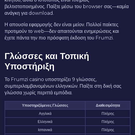
βελτιστοποιημένος. Παίξτε μέσω του browser σας—καμία
ανάγκη για download.
Η απουσία εφαρμογής δεν είναι μείον. Πολλοί παίκτες
προτιμούν το web—δεν απαιτούνται ενημερώσεις και
έχετε πάντα την πιο πρόσφατη έκδοση του Frumzi.
Γλώσσες και Τοπική
Υποστήριξη
Το Frumzi casino υποστηρίζει 9 γλώσσες,
συμπεριλαμβανομένων ελληνικών. Παίξτε στη δική σας
γλώσσα χωρίς περιττά εμπόδια.
Υποστηριζόμενες Γλώσσες
Διαθεσιμότητα
Αγγλικά
Πλήρης
Ελληνικά
Πλήρης
Ισπανικά
Πλήρης