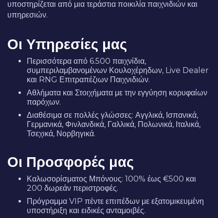
υποστηρίζεται από μια τεράστια ποικιλία παιχνιδιών και
υπηρεσιών.
Οι Υπηρεσίες μας
Περισσότερα από 6.500 παιχνίδια,
συμπεριλαμβανομένων Κουλοχέρηδων, Live Dealer
και RNG Επιτραπέζιων Παιχνιδιών.
Αθλήματα και Στοιχήματα με την εγγύηση κορυφαίων
παρόχων.
Διαθέσιμα σε πολλές γλώσσες: Αγγλικά, Ισπανικά,
Γερμανικά, Φινλανδικά, Γαλλικά, Πολωνικά, Ιταλικά,
Τσεχικά, Νορβηγικά.
Οι Προσφορές μας
Καλωσορίσματος Μπόνους: 100% έως €500 και
200 δωρεάν περιστροφές.
Πρόγραμμα VIP πέντε επιπέδων με εξατομικευμένη
υποστήριξη και ειδικές ανταμοιβές.