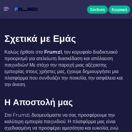
Σύνδεση
Εγγραφή
Σχετικά με Εμάς
Καλώς ήρθατε στο
Frumzi
, τον κορυφαίο διαδικτυακό
προορισμό για ατελείωτη διασκέδαση και απόλαυση
παιχνιδιών! Με στόχο την παροχή μιας αξέχαστης
εμπειρίας στους χρήστες μας, έχουμε δημιουργήσει μια
πλατφόρμα που συνδυάζει την ποικιλία, την ασφάλεια και
την άνεση.
Η Αποστολή μας
Στο
Frumzi
, δεσμευόμαστε να σας προσφέρουμε την
καλύτερη εμπειρία παιχνιδιού. Η πλατφόρμα μας είναι
σχεδιασμένη να προσφέρει αμεσότητα και ευκολία, ενώ